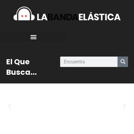
El Que
Busca...