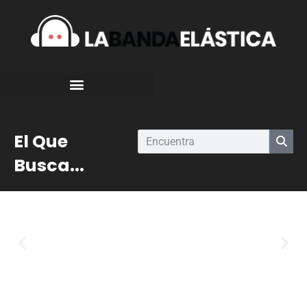
El Que
Busca...