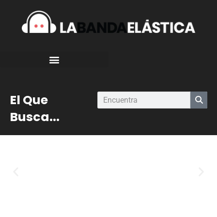
El Que
Busca...