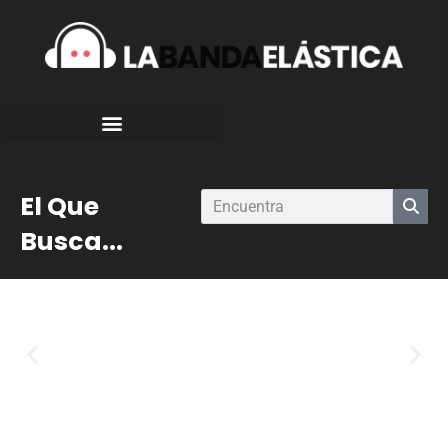
El Que
Busca...