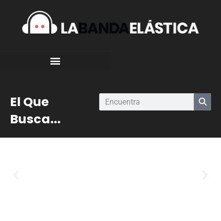
El Que
Busca...