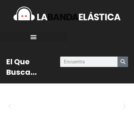
El Que
Busca...