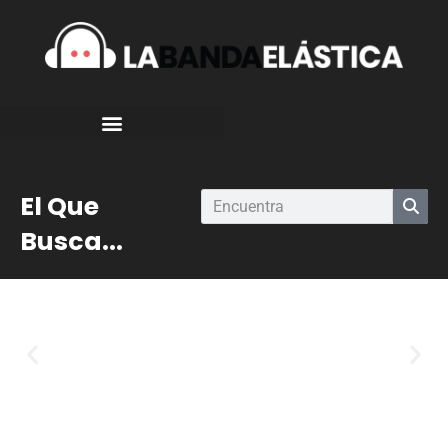
El Que
Busca...