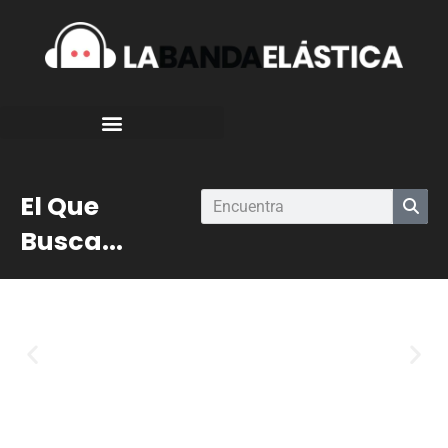
El Que
Busca...