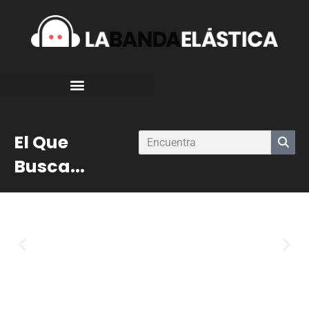
El Que
Busca...