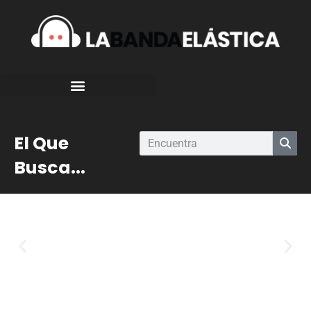
El Que
Busca...