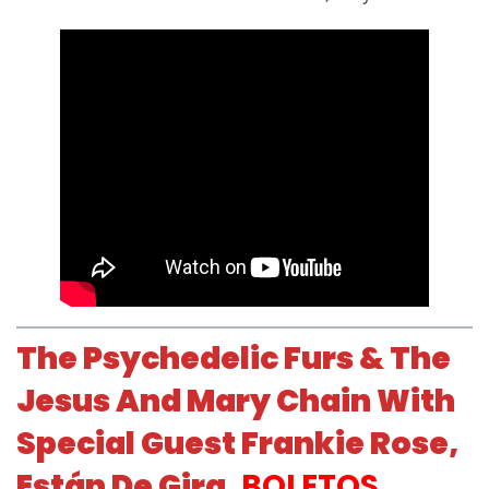
The Psychedelic Furs & The
Jesus And Mary Chain With
Special Guest Frankie Rose,
Están De Gira
.
BOLETOS