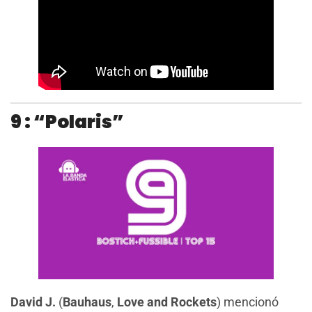
9 : “Polaris”
David J.
(
Bauhaus
,
Love and Rockets
) mencionó