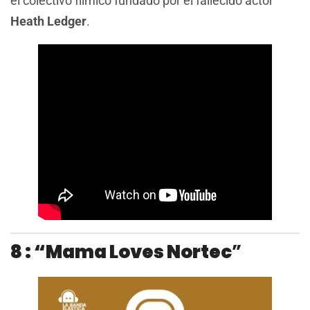
el colectivo fílmico fundado por el fallecido actor
Heath Ledger
.
8 : “Mama Loves Nortec
”