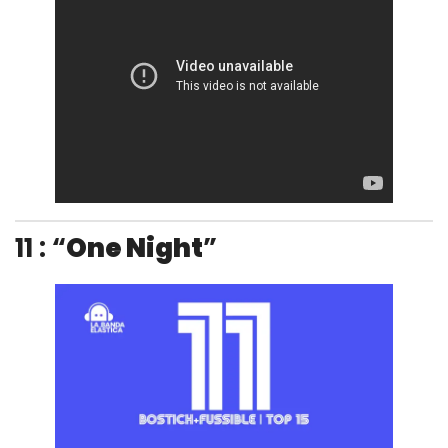
11 : “
One Night
”