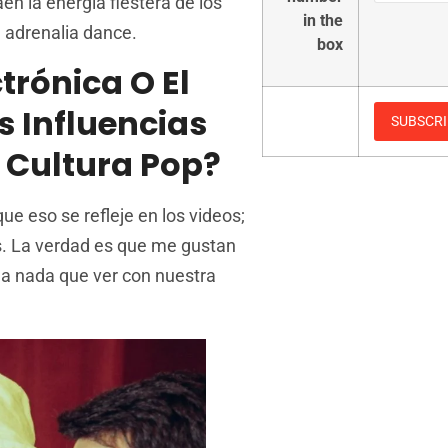
en la energía fiestera de los
in the
 adrenalia dance.
box
trónica O El
s Influencias
 Cultura Pop?
ue eso se refleje en los videos;
ps. La verdad es que me gustan
a nada que ver con nuestra