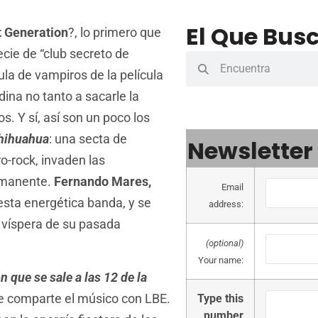
El Que Busc
 Generation
?, lo primero que
cie de “club secreto de
ula de vampiros de la película
dina no tanto a sacarle la
s. Y sí, así son un poco los
Chihuahua
: una secta de
Newsletter
ro-rock, invaden las
rmanente.
Fernando Mares,
Email
 esta energética banda, y se
address:
a víspera de su pasada
(optional)
Your name:
 que se sale a las 12 de la
ue comparte el músico con LBE.
Type this
number