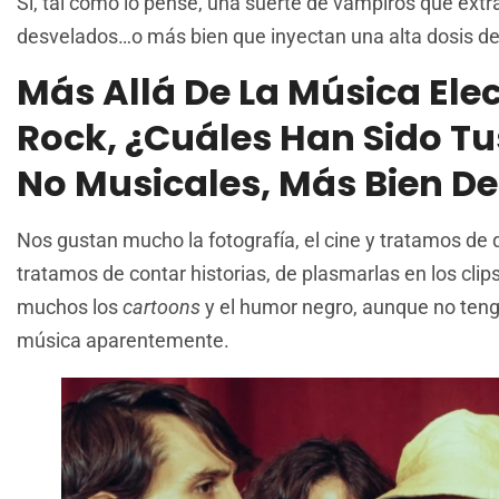
Sí, tal como lo pensé, una suerte de vampiros que extra
desvelados…o más bien que inyectan una alta dosis de
Más Allá De La Música Elec
Rock, ¿cuáles Han Sido Tu
No Musicales, Más Bien De
Nos gustan mucho la fotografía, el cine y tratamos de q
tratamos de contar historias, de plasmarlas en los cli
muchos los
cartoons
y el humor negro, aunque no teng
música aparentemente.