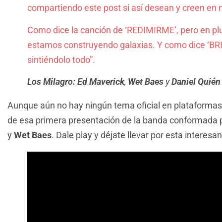
compartiendo este post si así desean y creen en 
Como dice la canción de ‘REDIMIRME’, pero en plu
estamos construyendo galaxias. Y como dice ‘BRI
sintiéndolo todo”.
Los Milagro:
Ed Maverick
,
Wet Baes
y
Daniel Quién
Aunque aún no hay ningún tema oficial en plataforma
de esa primera presentación de la banda conformada 
y
Wet Baes
. Dale play y déjate llevar por esta interesa