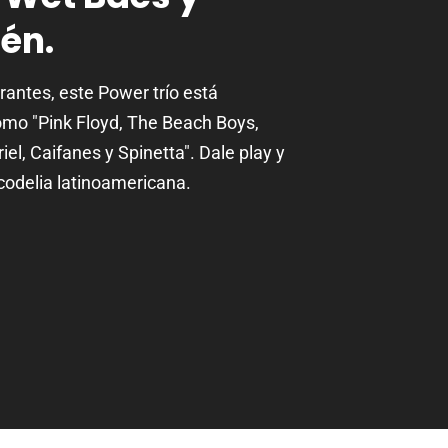
én.
rantes, este Power trío está
omo "Pink Floyd, The Beach Boys,
el, Caifanes y Spinetta". Dale play y
icodelia latinoamericana.