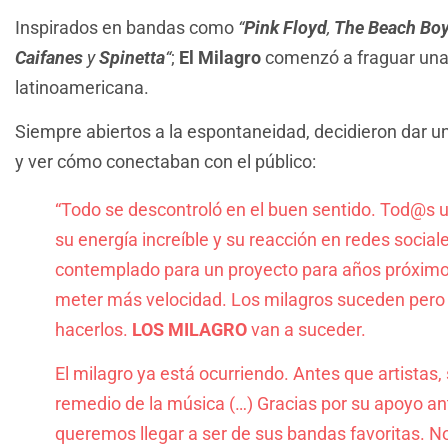
Inspirados en bandas como
“
Pink Floyd
,
The Beach Bo
Caifanes
y
Spinetta
“
;
El Milagro
comenzó a fraguar una 
latinoamericana.
Siempre abiertos a la espontaneidad, decidieron dar u
y ver cómo conectaban con el público:
“Todo se descontroló en el buen sentido. Tod@s u
su energía increíble y su reacción en redes social
contemplado para un proyecto para años próximo
meter más velocidad. Los milagros suceden pero 
hacerlos.
LOS MILAGRO
van a suceder.
El milagro ya está ocurriendo. Antes que artista
remedio de la música (…) Gracias por su apoyo a
queremos llegar a ser de sus bandas favoritas. 