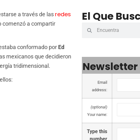
El Que Busc
redes
tarse a través de las
río comenzó a compartir
estaba conformado por
Ed
stas mexicanos que decidieron
Newsletter
ergía tridimensional.
ellos:
Email
address:
(optional)
Your name:
Type this
number