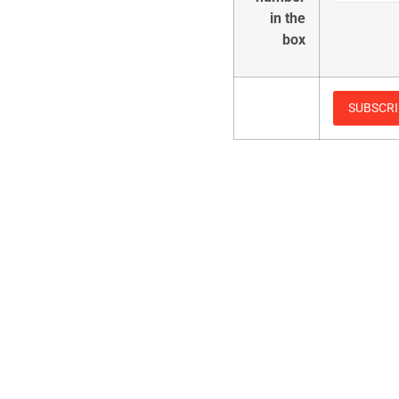
in the
box