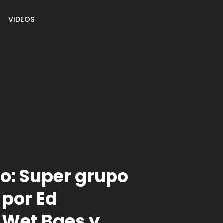
VIDEOS
ro: Super grupo
 por Ed
 Wet Baes y