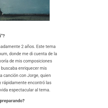
í”?
ximadamente 2 años. Este tema
lbum, donde me di cuenta de la
yoría de mis composiciones
e buscaba enriquecer mis
la canción con Jorge, quien
y rápidamente encontró las
 vida espectacular al tema.
s preparando?