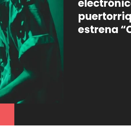
electróni
puertorriq
estrena “C