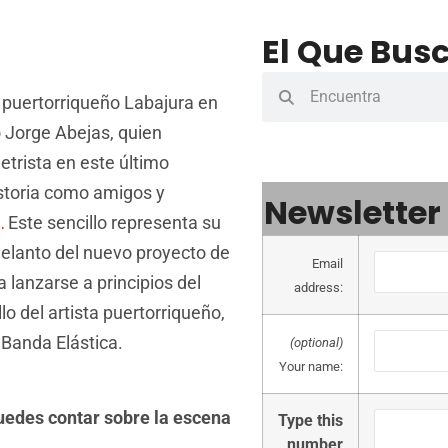
El Que Busc
r puertorriqueño Labajura en
 Jorge Abejas, quien
etrista en este último
storia como amigos y
Newsletter
.
Este sencillo representa su
delanto del nuevo proyecto de
Email
 lanzarse a principios del
address:
lo del artista puertorriqueño,
 Banda Elástica.
(optional)
Your name:
uedes contar sobre la escena
Type this
number