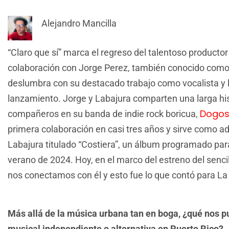
Alejandro Mancilla
“Claro que sí” marca el regreso del talentoso producto
colaboración con Jorge Perez, también conocido como
deslumbra con su destacado trabajo como vocalista y l
lanzamiento. Jorge y Labajura comparten una larga hi
Dogos
compañeros en su banda de indie rock boricua,
primera colaboración en casi tres años y sirve como a
Labajura titulado “Costiera”, un álbum programado para
verano de 2024. Hoy, en el marco del estreno del sencil
nos conectamos con él y esto fue lo que contó para La
Más allá de la música urbana tan en boga, ¿qué nos p
musical independiente o alternativa en Puerto Rico?