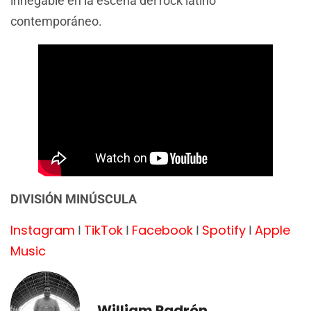
innegable en la escena del rock latino
contemporáneo.
DIVISIÓN MINÚSCULA
Instagram
TikTok
Facebook
Spotify
Apple
I
I
I
I
Music
William Padrón