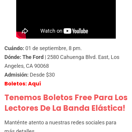
Cuándo:
01 de septiembre, 8 pm.
Dónde:
The Ford
| 2580 Cahuenga Blvd. East, Los
Angeles, CA 90068
Admisión:
Desde $30
Boletos: Aq
uí
Tenemos Boletos Free Para Los
Lectores De La Banda Elástica!
Manténte atento a nuestras redes sociales para
más detalles.