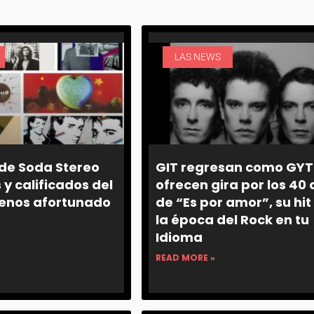
LAS NEWS
 de Soda Stereo
GIT regresan como GYT
y calificados del
ofrecen gira por los 40
menos afortunado
de “Es por amor”, su hit
la época del Rock en tu
Idioma
READ MORE »