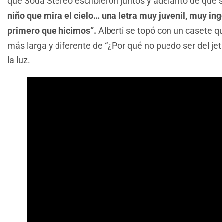
que Soda Stereo escribieron juntos y adelantó de qué s
niño que mira el cielo… una letra muy juvenil, muy ing
primero que hicimos”.
Alberti se topó con un casete q
más larga y diferente de “¿Por qué no puedo ser del je
la luz.