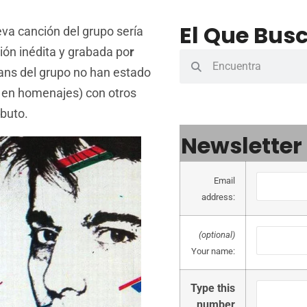
El Que Busc
eva canción del grupo sería
ión inédita y grabada po
r
ans del grupo no han estado
 en homenajes) con otros
ibuto.
Newsletter
Email
address:
(optional)
Your name:
Type this
number