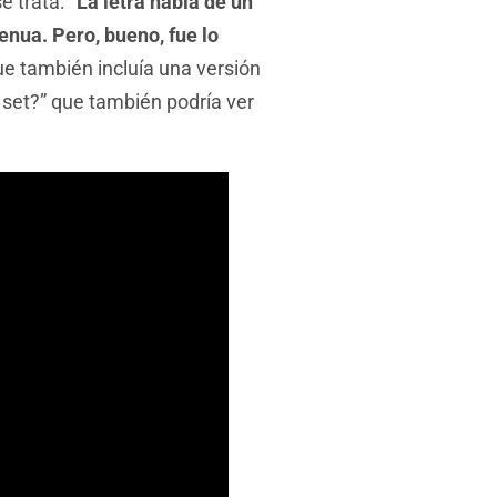
e trata:
“La letra habla de un
enua. Pero, bueno, fue lo
ue también incluía una versión
t set?” que también podría ver