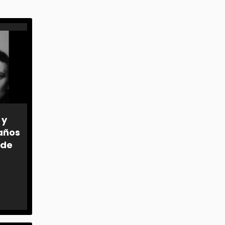
 y
 años
 de