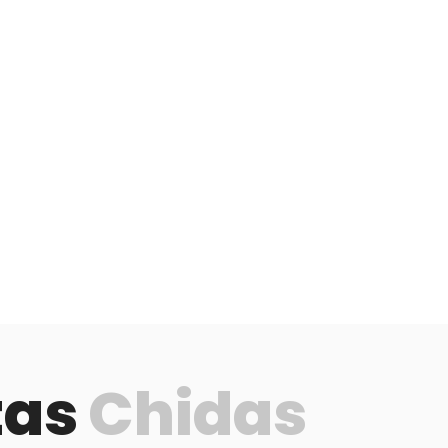
tas
Chidas