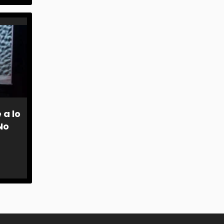
 a lo
No