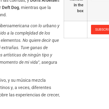
n las cuerdas, y
Doris Arbelae
s
in the
r
Deft Dog
, mientras que la
box
und.
iberoamericana con lo urbano y
ido a la complejidad de los
 elementos. No quiere decir que
i extrañas. Tuve ganas de
 artísticas de ningún tipo y
 momento de mi vida
“, asegura
tivo, y su música mezcla
inos y, a veces, diferentes
bre las experiencias de crecer,