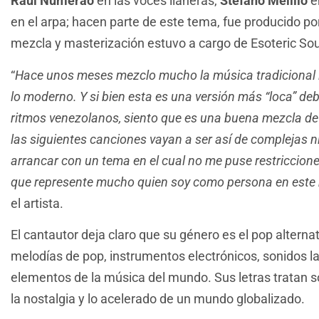
Raúl Numerao
en las voces llaneras,
Stefano Melillo
e
en el arpa; hacen parte de este tema, fue producido po
mezcla y masterización estuvo a cargo de Esoteric So
“
Hace unos meses mezclo mucho la música tradicional 
lo moderno. Y si bien esta es una versión más “loca” deb
ritmos venezolanos, siento que es una buena mezcla de
las siguientes canciones vayan a ser así de complejas n
arrancar con un tema en el cual no me puse restricciones
que represente mucho quien soy como persona en este
el artista.
El cantautor deja claro que su género es el pop alterna
melodías de pop, instrumentos electrónicos, sonidos lat
elementos de la música del mundo. Sus letras tratan so
la nostalgia y lo acelerado de un mundo globalizado.