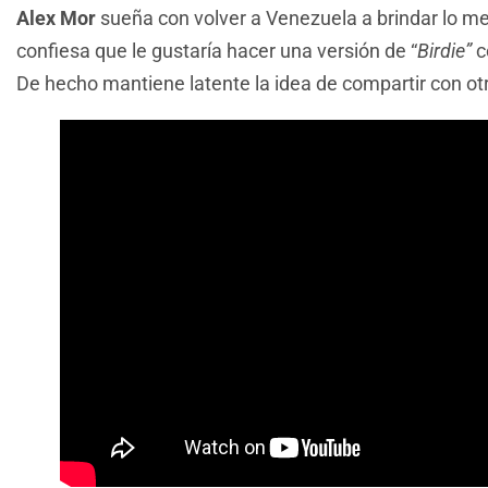
Alex Mor
sueña con volver a Venezuela a brindar lo me
confiesa que le gustaría hacer una versión de “
Birdie”
c
De hecho mantiene latente la idea de compartir con ot