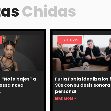
tas
Chidas
LAS NEWS
 “No le bajes” a
Furia Fobia idealiza los 
bossa nova
90s con su dosis sonora
.
personal
READ MORE »