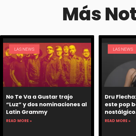
Más No
LAS NEWS
LAS NEWS
No Te Va a Gustar trajo
Dru Flecha:
“Luz” y dos nominaciones al
este pop 
Latin Grammy
nostálgico
READ MORE »
READ MORE »