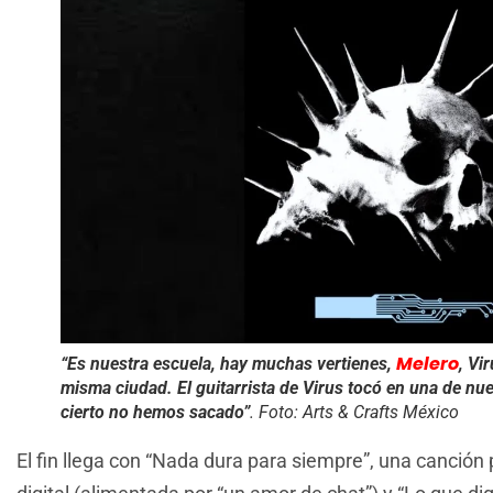
Melero
“Es nuestra escuela, hay muchas vertienes,
, Vi
misma ciudad. El guitarrista de Virus tocó en una de nu
cierto no hemos sacado”
.
Foto: Arts & Crafts México
El fin llega con “Nada dura para siempre”, una canci