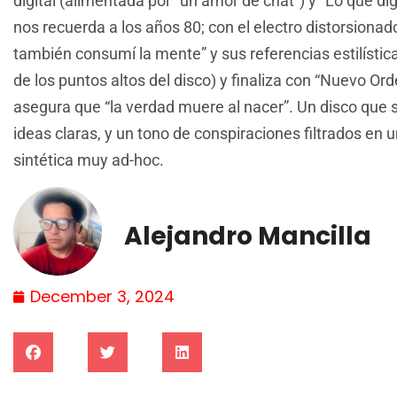
digital (alimentada por “un amor de chat”) y “Lo que d
nos recuerda a los años 80; con el electro distorsionad
también consumí la mente” y sus referencias estilístic
de los puntos altos del disco) y finaliza con “Nuevo Orde
asegura que “la verdad muere al nacer”. Un disco que 
ideas claras, y un tono de conspiraciones filtrados en u
sintética muy ad-hoc.
Alejandro Mancilla
December 3, 2024