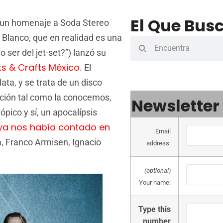
El Que Busc
a un homenaje a Soda Stereo
do Blanco, que en realidad es una
 ser del jet-set?”) lanzó su
ts & Crafts México
. El
ata, y se trata de un disco
ación tal como la conocemos,
Newsletter
pico y sí, un apocalípsis
ya nos había contado en
Email
, Franco Armisen, Ignacio
address:
(optional)
Your name:
Type this
number