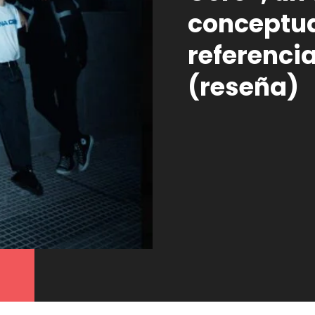
conceptua
referenci
(reseña)