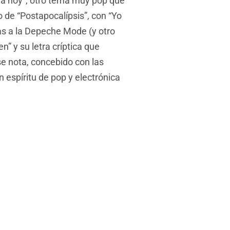
iga hoy”, otro tema muy pop que
o de “Postapocalípsis”, con “Yo
as a la Depeche Mode (y otro
n” y su letra críptica que
se nota, concebido con las
n espíritu de pop y electrónica