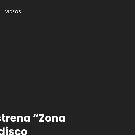
VIDEOS
estrena “Zona
 disco