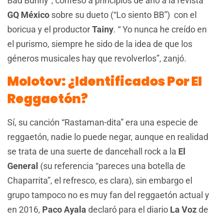
Bad Bunny”, confesó a principios de año a la revista
GQ México
sobre su dueto (“Lo siento BB”) con el
boricua y el productor
Tainy
. “
Yo nunca he creído en
el purismo, siempre he sido de la idea de que los
géneros musicales hay que revolverlos”, zanjó.
Molotov: ¿Identificados Por El
Reggaetón?
Sí, su canción “Rastaman-dita” era una especie de
reggaetón, nadie lo puede negar, aunque en realidad
se trata de una suerte de dancehall rock a la
El
General
(su referencia “pareces una botella de
Chaparrita”, el refresco, es clara), sin embargo el
grupo tampoco no es muy fan del reggaetón actual y
en 2016,
Paco Ayala
declaró para el diario
La Voz
de