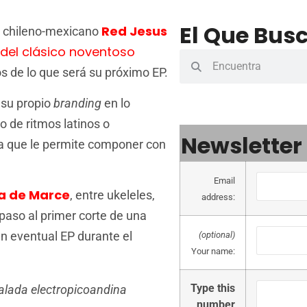
El Que Busc
Red Jesus
r chileno-mexicano
 del clásico noventoso
os de lo que será su próximo EP.
 su propio
branding
en lo
o de ritmos latinos o
Newsletter
ca que le permite componer con
Email
a de Marce
, entre ukeleles,
address:
paso al primer corte de una
n eventual EP durante el
(optional)
Your name:
Type this
alada electropicoandina
number