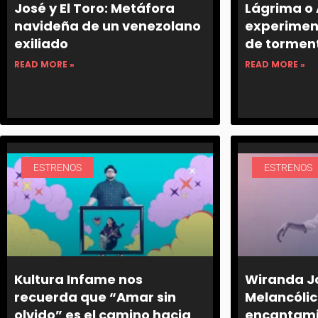
José y El Toro: Metáfora
Lágrima o 
navideña de un venezolano
experimen
exiliado
de torment
READ MORE »
READ MORE »
ESTRENOS
ESTRENOS
Kultura Infame nos
Wiranda J
recuerda que “Amar sin
Melancólic
olvido” es el camino hacia
encantami