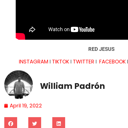
RED JESUS
INSTAGRAM
TIKTOK
TWITTER
FACEBOOK
I
I
I
William Padrón
April 19, 2022