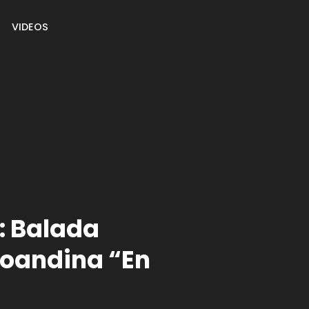
VIDEOS
: Balada
coandina “En