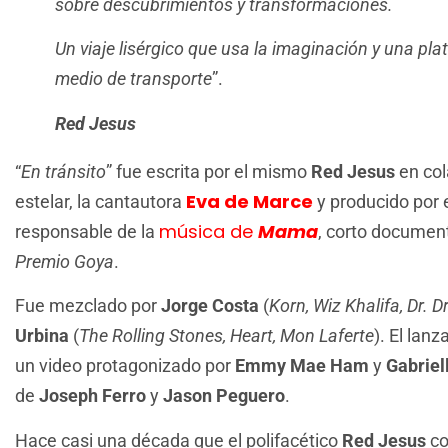
sobre descubrimientos y transformaciones.
Un viaje lisérgico que usa la imaginación y una p
medio de transporte
”.
Red Jesus
“
En tránsito
” fue escrita por el mismo
Red Jesus
en col
Eva de Marce
estelar, la cantautora
y producido por 
música de
Mama
responsable de la
, corto document
Premio Goya
.
Fue mezclado por
Jorge Costa
(
Korn, Wiz Khalifa, Dr. D
Urbina
(
The Rolling Stones, Heart, Mon Laferte
). El la
un video protagonizado por
Emmy Mae Ham
y
Gabrie
de
Joseph Ferro
y
Jason Peguero
.
Hace casi una década que el polifacético
Red Jesus
co