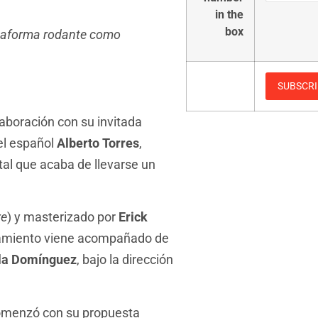
in the
box
lataforma rodante como
aboración con su invitada
el español
Alberto Torres
,
al que acaba de llevarse un
re
) y masterizado por
Erick
nzamiento viene acompañado de
lla Domínguez
, bajo la dirección
menzó con su propuesta