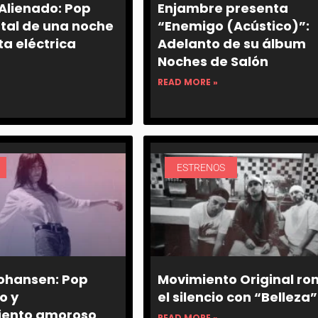
Alienado: Pop
Enjambre presenta
tal de una noche
“Enemigo (Acústico)”:
a eléctrica
Adelanto de su álbum
Noches de Salón
READ MORE »
ESTRENOS
ohansen: Pop
Movimiento Original r
o y
el silencio con “Belleza”
ento amoroso
READ MORE »