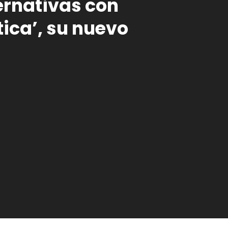
ernativas con
ica’, su nuevo