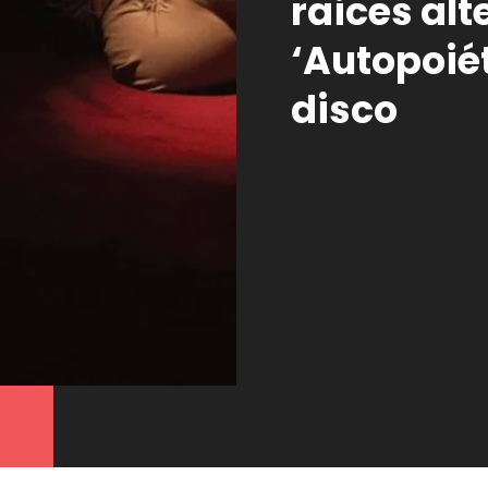
raices alt
‘Autopoiét
disco