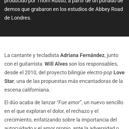
producido por Thom Russo, a partir de un puñado de
demos que grabaron en los estudios de Abbey Road
de Londres.
La cantante y tecladista
Adriana Fernández
, junto
con el guitarrista
Will Alves
son los responsables,
desde el 2010, del proyecto bilingüe
electro-pop
Love
Star
, una de las propuestas más encantadoras de la
escena californiana.
El dúo acaba de lanzar “
Fue amor
”, un nuevo sencillo
en el que exploran el dolor, el rechazo y el
crecimiento, enfatizando sobre la importancia del
autocuidado y el amor propio, ante la adversidad o