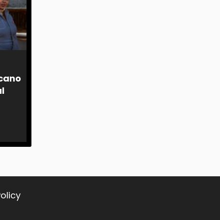
icano
l
olicy