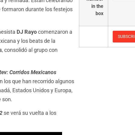
ca y refinada. Están celebrando
in the
e formaron durante los festejos
box
mesista
DJ Rayo
comenzaron a
xicana y los beats de la
s
, consolidó al grupo con
 Rev: Corridos Mexicanos
n los que han recorrido algunos
adá, Estados Unidos y Europa,
 son.
22
se verá su vuelta a los