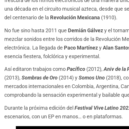
frescura de los ritmos electrónicos de una manera úni
una década en el circuito musical azteca, desde que s
del centenario de la
Revolución Mexicana
(1910).
No fue sino hasta 2011 que
Demián Gálvez
y el torna
mezclar sonidos entre los corridos de la Revolución Me
electrónica. La llegada de
Paco Martínez
y
Alan Santo
esencia fiestera, folclórica y experimental.
Así editaron trabajos como
Pacífico
(2012),
Aniv de la
(2013),
Sombras de Oro
(2014) y
Somos Uno
(2018), co
mercados internacionales en Colombia, Argentina, Can
comprobando la sensación experimental y bailable que
Durante la próxima edición del
Festival Vive Latino 20
escenarios, con un EP en manos… o en plataformas.