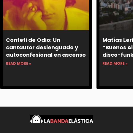
Confeti de Odio: Un
Matías Ler
cantautor deslenguado y
“Buenos Ai
autoconfesional en ascenso
disco-funk
READ MORE »
READ MORE »