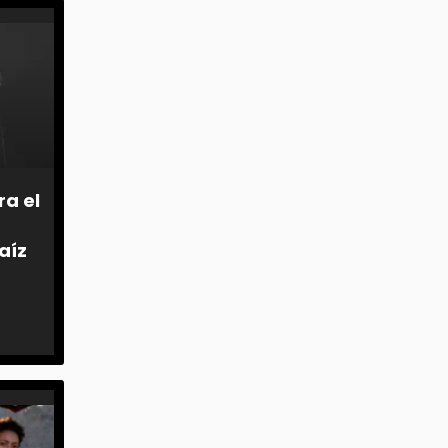
ra el
aíz