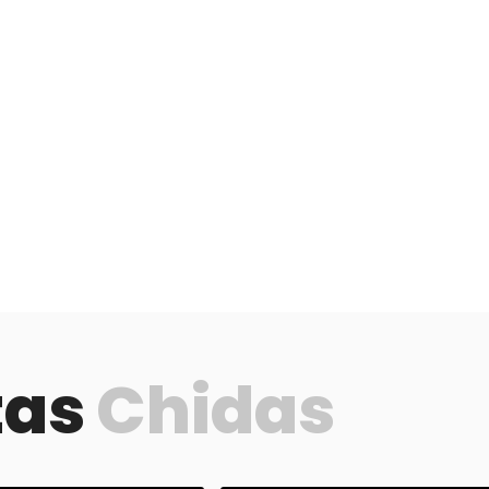
tas
Chidas