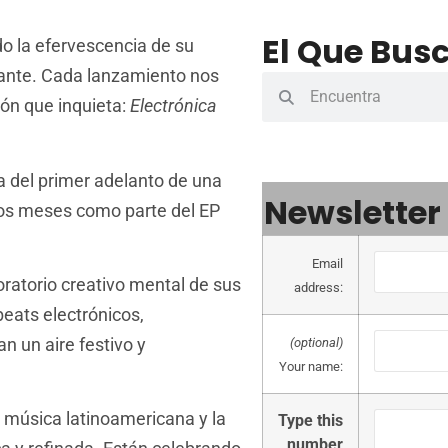
El Que Busc
o la efervescencia de su
nante. Cada lanzamiento nos
ón que inquieta:
Electrónica
ta del primer adelanto de una
Newsletter
ros meses como parte del EP
Email
ratorio creativo mental de sus
address:
beats electrónicos,
an un aire festivo y
(optional)
Your name:
a música latinoamericana y la
Type this
number