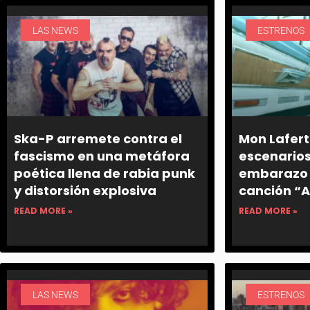
LAS NEWS
ESTRENOS
Ska-P arremete contra el
Mon Laferte
fascismo en una metáfora
escenarios
poética llena de rabia punk
embarazo 
y distorsión explosiva
canción “A
READ MORE »
READ MORE »
LAS NEWS
ESTRENOS