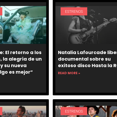
ESTRENOS
: El retorno a los
Natalia Lafourcade libe
, la alegría de un
documental sobre su
y su nueva
exitoso disco Hasta la R
lgo es mejor”
READ MORE »
ESTRENOS