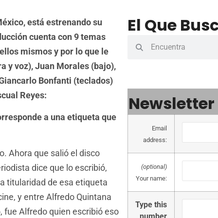
El Que Busc
México, está estrenando su
ducción cuenta con 9 temas
ellos mismos y por lo que le
a y voz), Juan Morales (bajo),
Giancarlo Bonfanti (teclados)
scual Reyes:
Newsletter
corresponde a una etiqueta que
Email
address:
. Ahora que salió el disco
iodista dice que lo escribió,
(optional)
Your name:
a titularidad de esa etiqueta
cine, y entre Alfredo Quintana
Type this
 fue Alfredo quien escribió eso
number