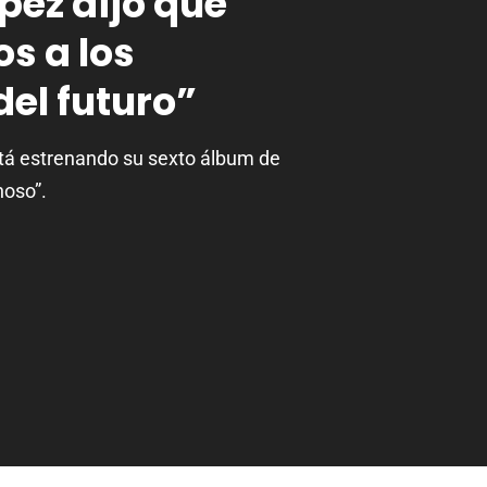
pez dijo que
s a los
el futuro”
á estrenando su sexto álbum de
hoso”.