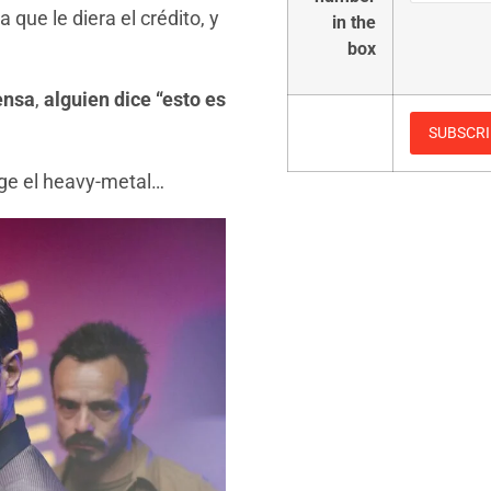
que le diera el crédito, y
in the
box
ensa
,
alguien dice “esto es
rge el heavy-metal…