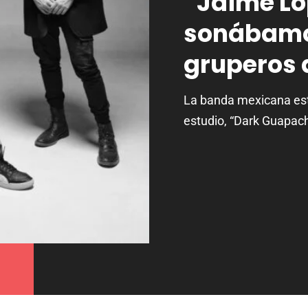
“Jaime Ló
sonábamo
gruperos d
La banda mexicana est
estudio, “Dark Guapac