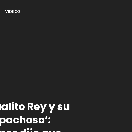
VIDEOS
alito Rey y su
pachoso’: