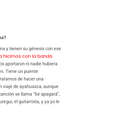
ma?
ema y tienen su génesis con ese
la hicimos con la banda
los aportaron ni nadie hubiera
den. Tiene un puente
tratamos de hacer una
un viaje de ayahuasca, aunque
 canción se llama “Se apagará”,
gui, el guitarrista, y ya yo le