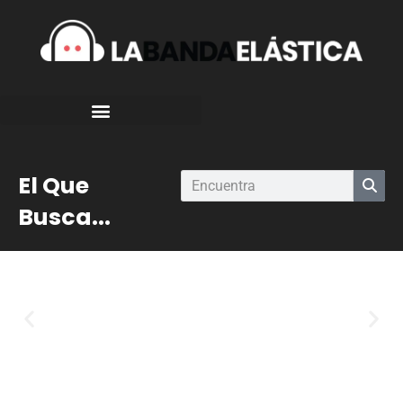
El Que
Busca...