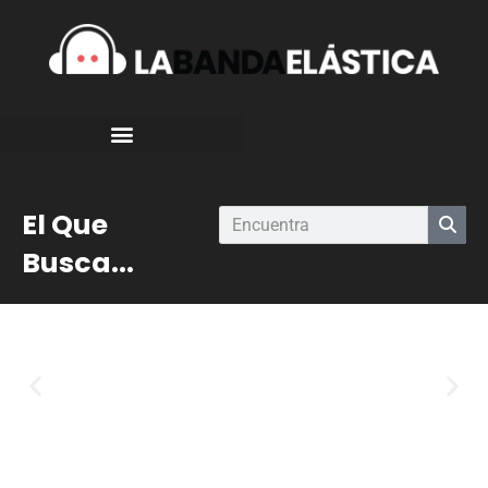
El Que
Busca...