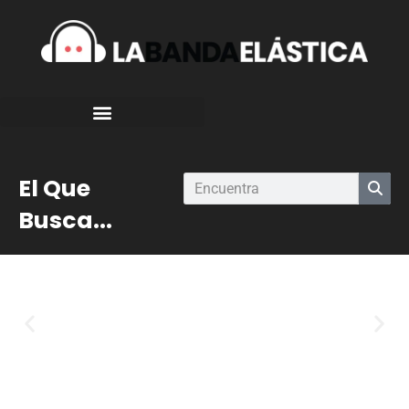
El Que
Busca...