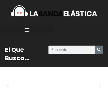
El Que
Busca...