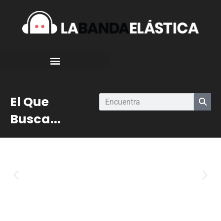
El Que
Busca...