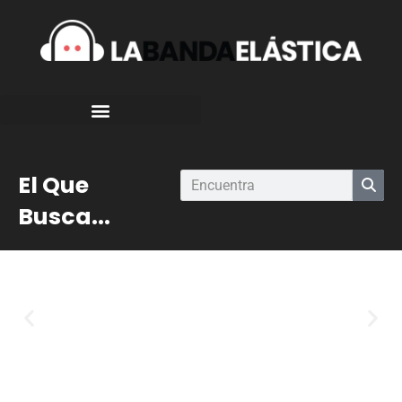
El Que
Busca...