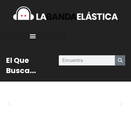
El Que
Busca...