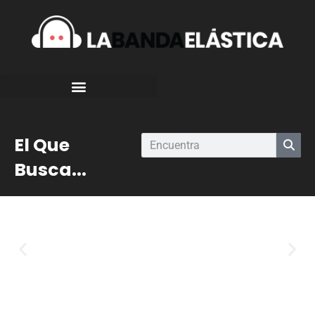
El Que
Busca...