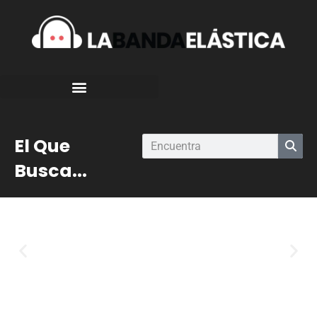
El Que
Busca...