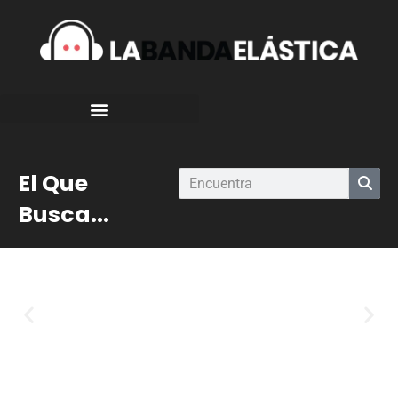
El Que
Busca...