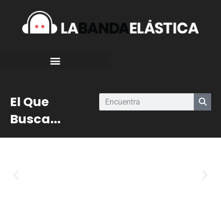
El Que
Busca...